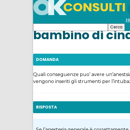
H
bambino di cin
DOMANDA
Quali conseguenze puo’ avere un’anestsia 
vengono inseriti gli strumenti per l’intub
RISPOSTA
Se l’anestesia generale è correttamente p