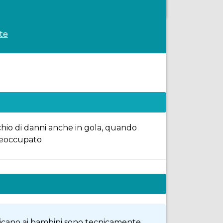
te
chio di danni anche in gola, quando
preoccupato
dedicano ai bambini sono tecnicamente