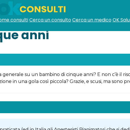
ome consulti
Cerca un consulto
Cerca un medico
OK Salu
que anni
generale su un bambino di cinque anni? E non c’è il ris
azione in una gola così piccola? Grazie, e scusi, ma sono 
raticata (ed in Italia gli Anestesisti Rianimatori che si 