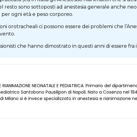
l resto sono sottoposti ad anestesia generale anche neon
i per ogni età e peso corporeo.
i orotracheali ci possono essere dei problemi che l’Anes
rvento.
onisti che hanno dimostrato in questi anni di essere fra 
 E RIANIMAZIONE NEONATALE E PEDIATRICA. Primario del dipartimen
ediatrico Santobono Pausilipon di Napoli. Nato a Cosenza nel 1945
 di Milano si è invece specializzato in anestesia e rianimazione nel