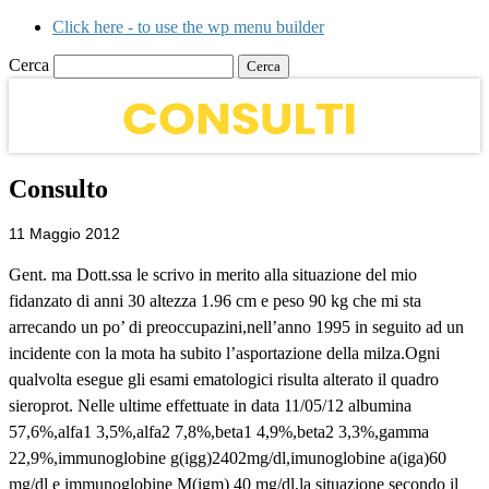
Click here - to use the wp menu builder
Cerca
Consulto
11 Maggio 2012
Gent. ma Dott.ssa le scrivo in merito alla situazione del mio
fidanzato di anni 30 altezza 1.96 cm e peso 90 kg che mi sta
arrecando un po’ di preoccupazini,nell’anno 1995 in seguito ad un
incidente con la mota ha subito l’asportazione della milza.Ogni
qualvolta esegue gli esami ematologici risulta alterato il quadro
sieroprot. Nelle ultime effettuate in data 11/05/12 albumina
57,6%,alfa1 3,5%,alfa2 7,8%,beta1 4,9%,beta2 3,3%,gamma
22,9%,immunoglobine g(igg)2402mg/dl,imunoglobine a(iga)60
mg/dl e immunoglobine M(igm) 40 mg/dl,la situazione secondo il