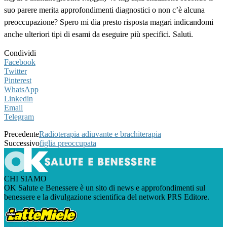
suo parere merita approfondimenti diagnostici o non c’è alcuna
preoccupazione? Spero mi dia presto risposta magari indicandomi
anche ulteriori tipi di esami da eseguire più specifici. Saluti.
Condividi
Facebook
Twitter
Pinterest
WhatsApp
Linkedin
Email
Telegram
Precedente
Radioterapia adiuvante e brachiterapia
Successivo
figlia preoccupata
CHI SIAMO
OK Salute e Benessere è un sito di news e approfondimenti sul
benessere e la divulgazione scientifica del network PRS Editore.