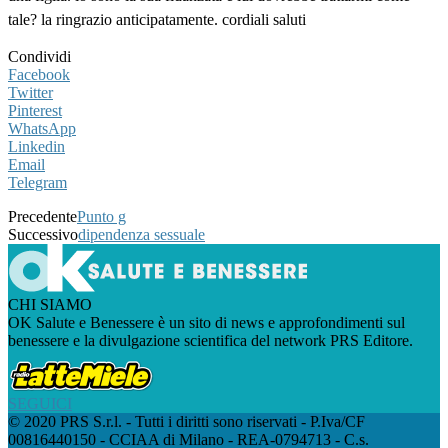
tale? la ringrazio anticipatamente. cordiali saluti
Condividi
Facebook
Twitter
Pinterest
WhatsApp
Linkedin
Email
Telegram
Precedente
Punto g
Successivo
dipendenza sessuale
CHI SIAMO
OK Salute e Benessere è un sito di news e approfondimenti sul
benessere e la divulgazione scientifica del network PRS Editore.
SEGUICI
© 2020 PRS S.r.l. - Tutti i diritti sono riservati - P.Iva/CF
00816440150 - CCIAA di Milano - REA-0794713 - C.s.