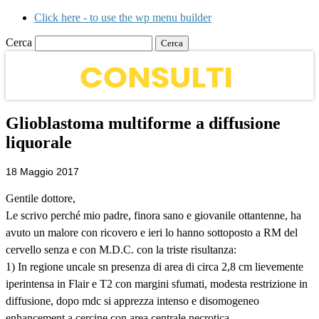
Click here - to use the wp menu builder
Cerca
Glioblastoma multiforme a diffusione
liquorale
18 Maggio 2017
Gentile dottore,
Le scrivo perché mio padre, finora sano e giovanile ottantenne, ha
avuto un malore con ricovero e ieri lo hanno sottoposto a RM del
cervello senza e con M.D.C. con la triste risultanza:
1) In regione uncale sn presenza di area di circa 2,8 cm lievemente
iperintensa in Flair e T2 con margini sfumati, modesta restrizione in
diffusione, dopo mdc si apprezza intenso e disomogeneo
enhancement a cercine con area centrale necrotica.