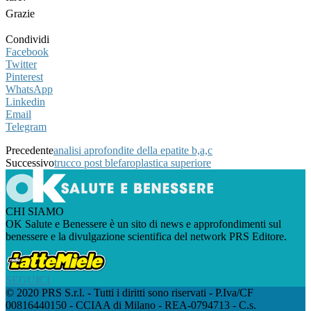
Grazie
Condividi
Facebook
Twitter
Pinterest
WhatsApp
Linkedin
Email
Telegram
Precedente
analisi aprofondite della epatite b,a,c
Successivo
trucco post blefaroplastica superiore
CHI SIAMO
OK Salute e Benessere è un sito di news e approfondimenti sul
benessere e la divulgazione scientifica del network PRS Editore.
SEGUICI
© 2020 PRS S.r.l. - Tutti i diritti sono riservati - P.Iva/CF
00816440150 - CCIAA di Milano - REA-0794713 - C.s.