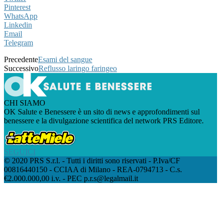
Pinterest
WhatsApp
Linkedin
Email
Telegram
Precedente
Esami del sangue
Successivo
Reflusso laringo faringeo
CHI SIAMO
OK Salute e Benessere è un sito di news e approfondimenti sul
benessere e la divulgazione scientifica del network PRS Editore.
SEGUICI
© 2020 PRS S.r.l. - Tutti i diritti sono riservati - P.Iva/CF
00816440150 - CCIAA di Milano - REA-0794713 - C.s.
€2.000.000,00 i.v. - PEC p.r.s@legalmail.it