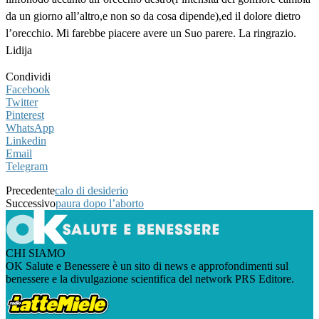
da un giorno all’altro,e non so da cosa dipende),ed il dolore dietro
l’orecchio. Mi farebbe piacere avere un Suo parere. La ringrazio.
Lidija
Condividi
Facebook
Twitter
Pinterest
WhatsApp
Linkedin
Email
Telegram
Precedente
calo di desiderio
Successivo
paura dopo l’aborto
CHI SIAMO
OK Salute e Benessere è un sito di news e approfondimenti sul
benessere e la divulgazione scientifica del network PRS Editore.