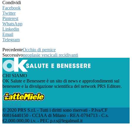
Condividi
Facebook
Twitter
Pinterest
WhatsApp
Linkedin
Email
Telegram
Precedente
Occhio di pernice
Successivo
neoplasie vescicali recidivanti
CHI SIAMO
OK Salute e Benessere è un sito di news e approfondimenti sul
benessere e la divulgazione scientifica del network PRS Editore.
SEGUICI
© 2020 PRS S.r.l. - Tutti i diritti sono riservati - P.Iva/CF
00816440150 - CCIAA di Milano - REA-0794713 - C.s.
€2.000.000,00 i.v. - PEC p.r.s@legalmail.it