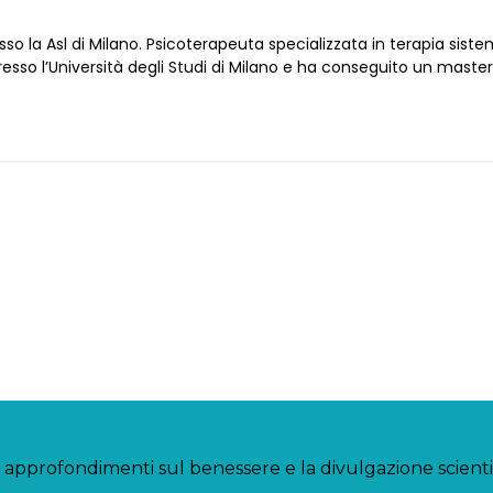
o la Asl di Milano. Psicoterapeuta specializzata in terapia sistem
esso l’Università degli Studi di Milano e ha conseguito un maste
 approfondimenti sul benessere e la divulgazione scient