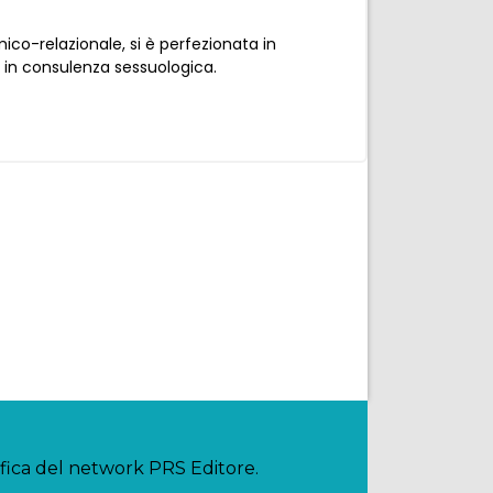
ico-relazionale, si è perfezionata in
r in consulenza sessuologica.
ifica del network PRS Editore.