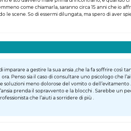
nti e sto davvero male prima di incontrarlo, e quando c
mmeno come chiamarla, saranno circa 15 anni che io affro
do le scene. So di essermi dilungata, ma spero di aver s
 imparare a gestire la sua ansia ,che la fa soffrire così tan
ora. Penso sia il caso di consultare uno psicologo che l’aiu
re soluzioni meno dolorose del vomito o dell’evitamento .
nsia prenda il sopravvento e la blocchi . Sarebbe un pecc
fessionista che l’aiuti a sorridere di più .