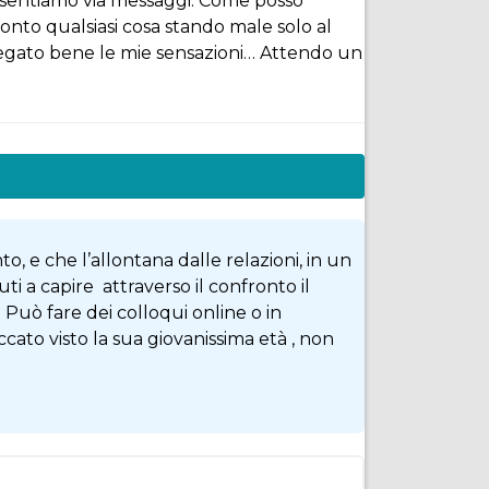
i sentiamo via messaggi. Come posso
nto qualsiasi cosa stando male solo al
piegato bene le mie sensazioni… Attendo un
to, e che l’allontana dalle relazioni, in un
ti a capire attraverso il confronto il
 Può fare dei colloqui online o in
ato visto la sua giovanissima età , non