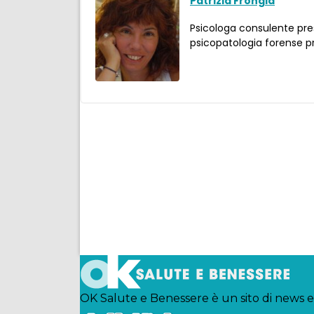
Patrizia Frongia
Psicologa consulente press
psicopatologia forense pr
Condividi
Facebook
Twitter
Pinterest
WhatsApp
Linkedin
Email
Telegram
OK Salute e Benessere è un sito di news e