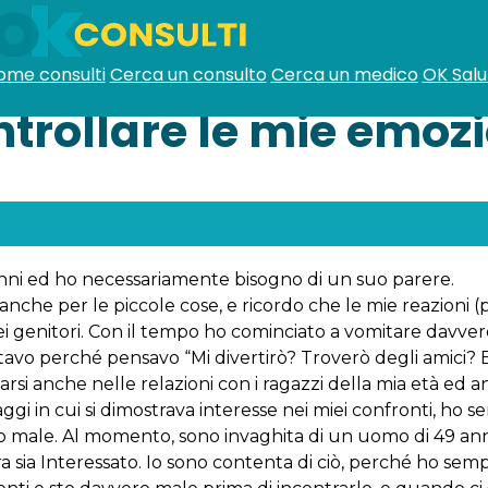
ome consulti
Cerca un consulto
Cerca un medico
OK Salu
ntrollare le mie emozi
anni ed ho necessariamente bisogno di un suo parere.
anche per le piccole cose, e ricordo che le mie reazioni (p
ei genitori. Con il tempo ho cominciato a vomitare davver
itavo perché pensavo “Mi divertirò? Troverò degli amici?
rsi anche nelle relazioni con i ragazzi della mia età ed a
i in cui si dimostrava interesse nei miei confronti, ho 
o male. Al momento, sono invaghita di un uomo di 49 anni,
a sia Interessato. Io sono contenta di ciò, perché ho sem