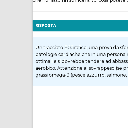
che ho fatto nn sufficenti.voi cosa potete di
RISPOSTA
Un tracciato ECGrafico, una prova da s
patologie cardiache che in una persona re
ottimali e si dovrebbe tendere ad abbass
aerobico. Attenzione al sovrappeso (se pre
grassi omega-3 (pesce azzurro, salmone, 
Condividi
Facebook
Twitter
Pinterest
WhatsApp
Linkedin
Email