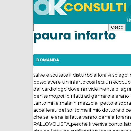
H
paura infarto
DOMANDA
salve e scusate il disturbo.allora vi spieg
posso avere un infarto.cosi feci un ecocuo
dal cardiologo dove nn vide niente di signi
benissimo,poi lo rifatti ad gennaio e erano
tanto mi fa male in mezzo al petto e soprat
accellerati del solito,ma il mio dottore dic
che se le analisi fatte vanno bene allor
PALLOVOLISTA,perchè li veniva contollato