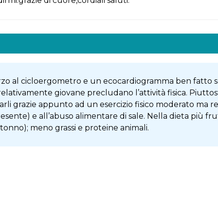
rmi.grazie di cuore,cordiali saluti.
forzo al cicloergometro e un ecocardiogramma ben fatto
lativamente giovane precludano l’attività fisica. Piuttost
arli grazie appunto ad un esercizio fisico moderato ma 
sente) e all’abuso alimentare di sale. Nella dieta più fru
tonno); meno grassi e proteine animali.