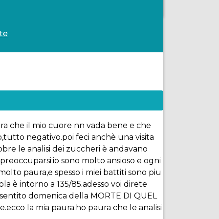
te
aura che il mio cuore nn vada bene e che
tutto negativo.poi feci anchè una visita
tobre le analisi dei zuccheri è andavano
a preoccuparsi.io sono molto ansioso e ogni
molto paura,e spesso i miei battiti sono piu
ola è intorno a 135/85.adesso voi direte
lo sentito domenica della MORTE DI QUEL
ecco la mia paura.ho paura che le analisi