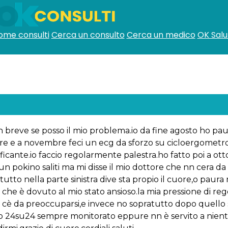
ome consulti
Cerca un consulto
Cerca un medico
OK Salu
o in breve se posso il mio problema.io da fine agosto ho p
re e a novembre feci un ecg da sforzo su cicloergometro,
ficante.io faccio regolarmente palestra.ho fatto poi a ot
 un pokino saliti ma mi disse il mio dottore che nn cera d
utto nella parte sinistra dive sta propio il cuore,o paura 
e che è dovuto al mio stato ansioso.la mia pressione di reg
ann cè da preoccuparsi,e invece no sopratutto dopo quel
 24su24 sempre monitorato eppure nn è servito a niente.