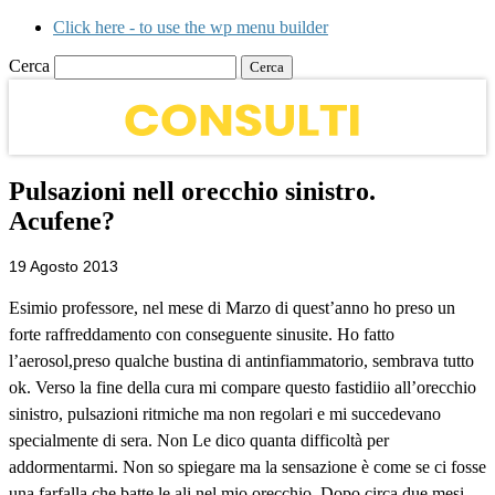
Click here - to use the wp menu builder
Cerca
Pulsazioni nell orecchio sinistro.
Acufene?
19 Agosto 2013
Esimio professore, nel mese di Marzo di quest’anno ho preso un
forte raffreddamento con conseguente sinusite. Ho fatto
l’aerosol,preso qualche bustina di antinfiammatorio, sembrava tutto
ok. Verso la fine della cura mi compare questo fastidiio all’orecchio
sinistro, pulsazioni ritmiche ma non regolari e mi succedevano
specialmente di sera. Non Le dico quanta difficoltà per
addormentarmi. Non so spiegare ma la sensazione è come se ci fosse
una farfalla che batte le ali nel mio orecchio. Dopo circa due mesi