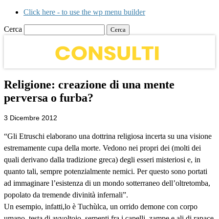
Click here - to use the wp menu builder
Cerca
Religione: creazione di una mente
perversa o furba?
3 Dicembre 2012
“Gli Etruschi elaborano una dottrina religiosa incerta su una visione
estremamente cupa della morte. Vedono nei propri dei (molti dei
quali derivano dalla tradizione greca) degli esseri misteriosi e, in
quanto tali, sempre potenzialmente nemici. Per questo sono portati
ad immaginare l’esistenza di un mondo sotterraneo dell’oltretomba,
popolato da tremende divinità infernali”.
Un esempio, infatti,lo è Tuchùlca, un orrido demone con corpo
umano, testa di avvoltoio, serpenti fra i capelli, zampe e ali di rapace