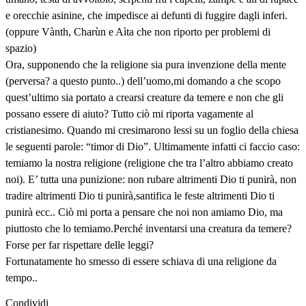
e orecchie asinine, che impedisce ai defunti di fuggire dagli inferi.
(oppure Vànth, Charùn e Aìta che non riporto per problemi di
spazio)
Ora, supponendo che la religione sia pura invenzione della mente
(perversa? a questo punto..) dell’uomo,mi domando a che scopo
quest’ultimo sia portato a crearsi creature da temere e non che gli
possano essere di aiuto? Tutto ciò mi riporta vagamente al
cristianesimo. Quando mi cresimarono lessi su un foglio della chiesa
le seguenti parole: “timor di Dio”. Ultimamente infatti ci faccio caso:
temiamo la nostra religione (religione che tra l’altro abbiamo creato
noi). E’ tutta una punizione: non rubare altrimenti Dio ti punirà, non
tradire altrimenti Dio ti punirà,santifica le feste altrimenti Dio ti
punirà ecc.. Ciò mi porta a pensare che noi non amiamo Dio, ma
piuttosto che lo temiamo.Perché inventarsi una creatura da temere?
Forse per far rispettare delle leggi?
Fortunatamente ho smesso di essere schiava di una religione da
tempo..
Condividi