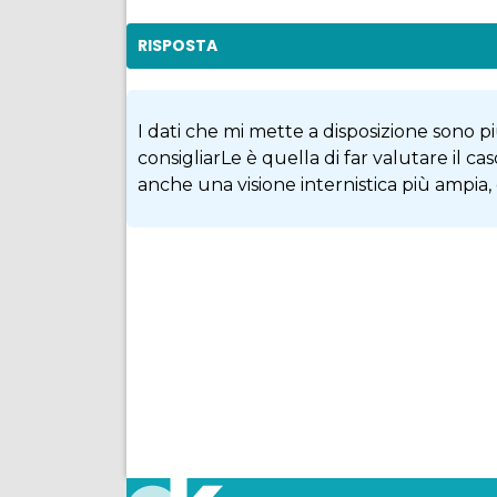
RISPOSTA
I dati che mi mette a disposizione sono pi
consigliarLe è quella di far valutare il 
anche una visione internistica più ampia
Condividi
Facebook
Twitter
Pinterest
WhatsApp
Linkedin
Email
Telegram