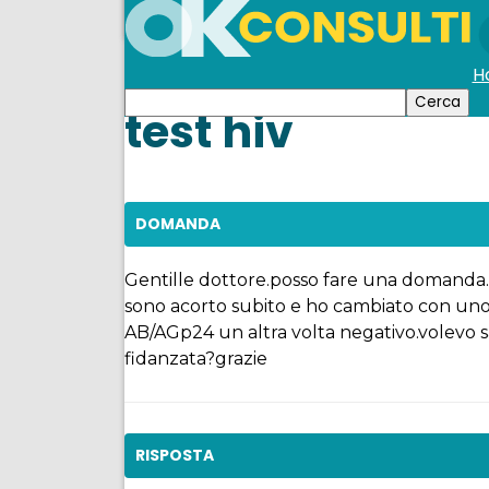
H
test hiv
DOMANDA
Gentille dottore.posso fare una domanda.42
sono acorto subito e ho cambiato con uno n
AB/AGp24 un altra volta negativo.volevo s
fidanzata?grazie
RISPOSTA