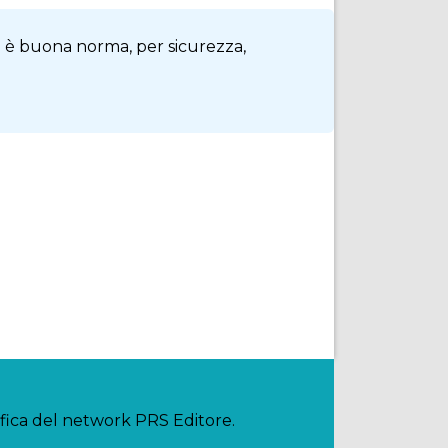
via è buona norma, per sicurezza,
ifica del network PRS Editore.