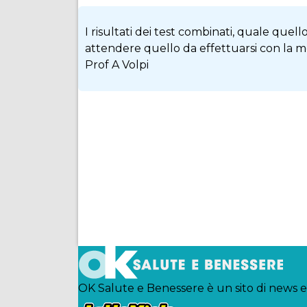
I risultati dei test combinati, quale quel
attendere quello da effettuarsi con la m
Prof A Volpi
Condividi
Facebook
Twitter
Pinterest
WhatsApp
Linkedin
Email
Telegram
OK Salute e Benessere è un sito di news e