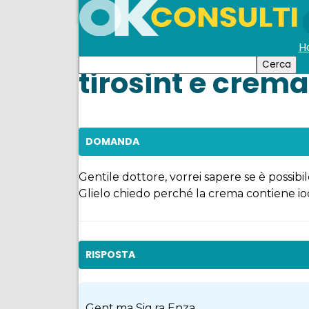
H
tirosint e crema
DOMANDA
Gentile dottore, vorrei sapere se è possibi
Glielo chiedo perché la crema contiene iodi
RISPOSTA
Gent.ma Sig.ra Enza,