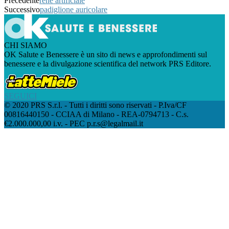
Precedente
rene artificiale
Successivo
padiglione auricolare
CHI SIAMO
OK Salute e Benessere è un sito di news e approfondimenti sul
benessere e la divulgazione scientifica del network PRS Editore.
SEGUICI
© 2020 PRS S.r.l. - Tutti i diritti sono riservati - P.Iva/CF
00816440150 - CCIAA di Milano - REA-0794713 - C.s.
€2.000.000,00 i.v. - PEC p.r.s@legalmail.it