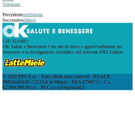
Telegram
Precedente
perfusione
Successivo
diàtesi
CHI SIAMO
OK Salute e Benessere è un sito di news e approfondimenti sul
benessere e la divulgazione scientifica del network PRS Editore.
SEGUICI
© 2020 PRS S.r.l. - Tutti i diritti sono riservati - P.Iva/CF
00816440150 - CCIAA di Milano - REA-0794713 - C.s.
€2.000.000,00 i.v. - PEC p.r.s@legalmail.it