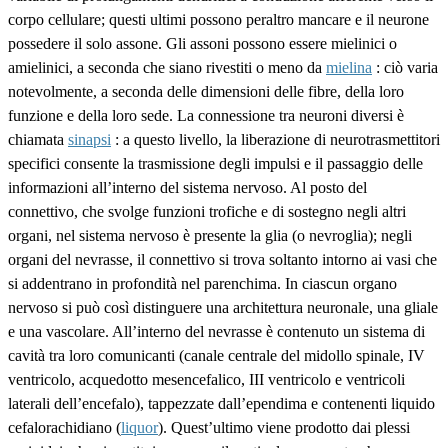
corpo cellulare; questi ultimi possono peraltro mancare e il neurone
possedere il solo assone. Gli assoni possono essere mielinici o
amielinici, a seconda che siano rivestiti o meno da
mielina
: ciò varia
notevolmente, a seconda delle dimensioni delle fibre, della loro
funzione e della loro sede. La connessione tra neuroni diversi è
chiamata
sinapsi
: a questo livello, la liberazione di neurotrasmettitori
specifici consente la trasmissione degli impulsi e il passaggio delle
informazioni all’interno del sistema nervoso. Al posto del
connettivo, che svolge funzioni trofiche e di sostegno negli altri
organi, nel sistema nervoso è presente la glia (o nevroglia); negli
organi del nevrasse, il connettivo si trova soltanto intorno ai vasi che
si addentrano in profondità nel parenchima. In ciascun organo
nervoso si può così distinguere una architettura neuronale, una gliale
e una vascolare. All’interno del nevrasse è contenuto un sistema di
cavità tra loro comunicanti (canale centrale del midollo spinale, IV
ventricolo, acquedotto mesencefalico, III ventricolo e ventricoli
laterali dell’encefalo), tappezzate dall’ependima e contenenti liquido
cefalorachidiano (
liquor
). Quest’ultimo viene prodotto dai plessi