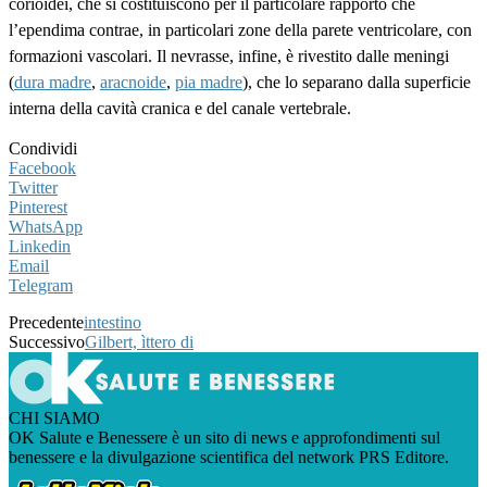
corioidei, che si costituiscono per il particolare rapporto che
l’ependima contrae, in particolari zone della parete ventricolare, con
formazioni vascolari. Il nevrasse, infine, è rivestito dalle meningi
(
dura madre
,
aracnoide
,
pia madre
), che lo separano dalla superficie
interna della cavità cranica e del canale vertebrale.
Condividi
Facebook
Twitter
Pinterest
WhatsApp
Linkedin
Email
Telegram
Precedente
intestino
Successivo
Gilbert, ìttero di
CHI SIAMO
OK Salute e Benessere è un sito di news e approfondimenti sul
benessere e la divulgazione scientifica del network PRS Editore.