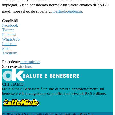
impiegati. Viene considerato normale un valore ematico di 72-170
mg/dl, sopra il quale si parla di
ipertrigliceridemia
.
Condividi
Facebook
Twitter
Pinterest
WhatsApp
Linkedin
Email
Telegram
Precedente
aureomicina
Successivo
trichìasi
CHI SIAMO
OK Salute e Benessere è un sito di news e approfondimenti sul
benessere e la divulgazione scientifica del network PRS Editore.
SEGUICI
© 2020 PRS S.r.l. - Tutti i diritti sono riservati - P.Iva/CF