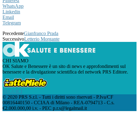
Pinterest
WhatsApp
Linkedin
Email
Telegram
Precedente
Gianfranco Prada
Successivo
Letterio Morgante
CHI SIAMO
OK Salute e Benessere è un sito di news e approfondimenti sul
benessere e la divulgazione scientifica del network PRS Editore.
SEGUICI
© 2020 PRS S.r.l. - Tutti i diritti sono riservati - P.Iva/CF
00816440150 - CCIAA di Milano - REA-0794713 - C.s.
€2.000.000,00 i.v. - PEC p.r.s@legalmail.it