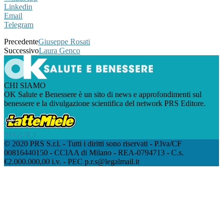
Linkedin
Email
Telegram
Precedente
Giuseppe Rosati
Successivo
Laura Genco
CHI SIAMO
OK Salute e Benessere è un sito di news e approfondimenti sul
benessere e la divulgazione scientifica del network PRS Editore.
SEGUICI
© 2020 PRS S.r.l. - Tutti i diritti sono riservati - P.Iva/CF
00816440150 - CCIAA di Milano - REA-0794713 - C.s.
€2.000.000,00 i.v. - PEC p.r.s@legalmail.it